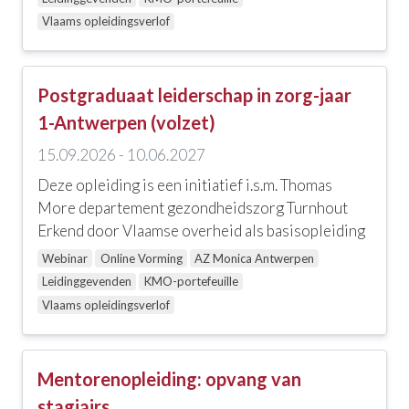
Alle locaties
Vlaams opleidingsverlof
AZ Monica Antwerpen
Campus Turnhout
Postgraduaat leiderschap in zorg-jaar
1-Antwerpen (volzet)
Online Vorming
15.09.2026 - 10.06.2027
Webinar
Deze opleiding is een initiatief i.s.m. Thomas
More departement gezondheidszorg Turnhout
Andere
Erkend door Vlaamse overheid als basisopleiding
Alle opties
Webinar
Online Vorming
AZ Monica Antwerpen
Leidinggevenden
KMO-portefeuille
KMO-portefeuille
Vlaams opleidingsverlof
Vlaams opleidingsverlof
Mentorenopleiding: opvang van
stagiairs