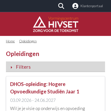
Klantenportaal
Zoeken
Home
›
Opleidingen
Opleidingen
Filters
Categorieën
DHOS-opleiding: Hogere
Alle categorieën
Opvoedkundige Studiën Jaar 1
03.09.2026 - 24.06.2027
Kinderopvang en -zorg
Wil je je visie op onderwijs en opvoeding