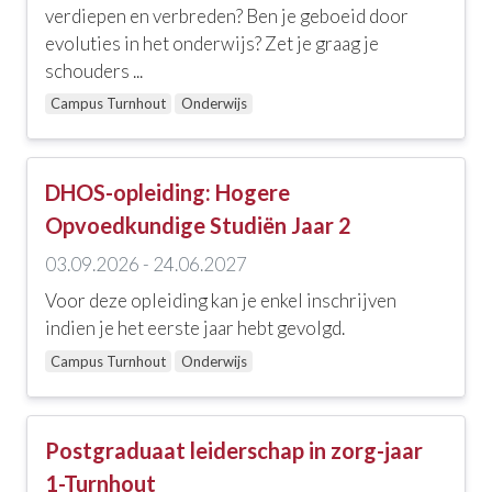
Ethiek, zingeving en religie
verdiepen en verbreden? Ben je geboeid door
evoluties in het onderwijs? Zet je graag je
Geestelijke gezondheidszorg
schouders ...
Zelfzorg en welbevinden
Campus Turnhout
Onderwijs
Communicatie, coaching, loopbaanbegeleiding en
leiderschap
DHOS-opleiding: Hogere
Interculturaliteit, meertaligheid en diversiteit
Opvoedkundige Studiën Jaar 2
Onderwijs
03.09.2026 - 24.06.2027
Voor deze opleiding kan je enkel inschrijven
Ouderenzorg
indien je het eerste jaar hebt gevolgd.
Zorgtechniek, wondzorg en andere skills
Campus Turnhout
Onderwijs
EHBO en levensreddend handelen
Palliatieve zorgen
Postgraduaat leiderschap in zorg-jaar
1-Turnhout