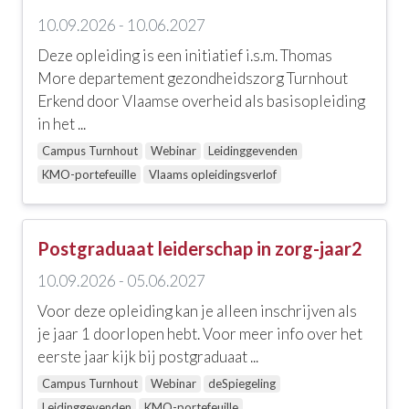
Doelgroep
10.09.2026 - 10.06.2027
Deze opleiding is een initiatief i.s.m. Thomas
Alle doelgroepen
More departement gezondheidszorg Turnhout
Andere zorg- en hulpverleners
Erkend door Vlaamse overheid als basisopleiding
in het ...
Begeleiders van kinderen
Campus Turnhout
Webinar
Leidinggevenden
Leidinggevenden
KMO-portefeuille
Vlaams opleidingsverlof
Onderwijs
Postgraduaat leiderschap in zorg-jaar2
Verpleegkundigen
10.09.2026 - 05.06.2027
Verpleegkundigen (Basis, GBV)
Voor deze opleiding kan je alleen inschrijven als
Zorgkundigen
je jaar 1 doorlopen hebt. Voor meer info over het
eerste jaar kijk bij postgraduaat ...
Locatie
Campus Turnhout
Webinar
deSpiegeling
Leidinggevenden
KMO-portefeuille