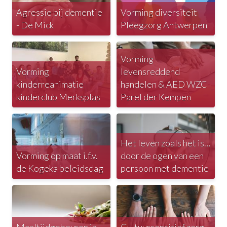
Agressie bij dementie
Vorming diversiteit
- De Mick
Pleegzorg Antwerpen
Vorming
Vorming
levensreddend
kinderreanimatie
handelen & AED WZC
kinderclub Merksplas
Parel der Kempen
Het leven zoals het is…
Vorming op maat i.f.v.
door de ogen van een
de Kogeka beleidsdag
persoon met dementie