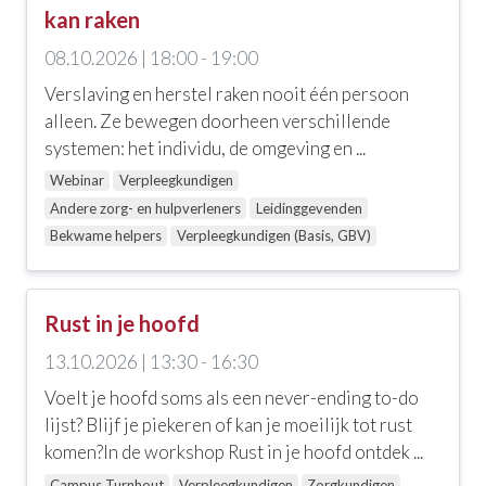
Doelgroep
kan raken
08.10.2026 | 18:00 - 19:00
Alle doelgroepen
Verslaving en herstel raken nooit één persoon
Andere zorg- en hulpverleners
alleen. Ze bewegen doorheen verschillende
systemen: het individu, de omgeving en ...
Leidinggevenden
Webinar
Verpleegkundigen
Sociale dienstverlening
Andere zorg- en hulpverleners
Leidinggevenden
Bekwame helpers
Verpleegkundigen (Basis, GBV)
Verpleegkundigen
Verpleegkundigen (Basis, GBV)
Rust in je hoofd
Zorgkundigen
13.10.2026 | 13:30 - 16:30
Voelt je hoofd soms als een never-ending to-do
Locatie
lijst? Blijf je piekeren of kan je moeilijk tot rust
komen?In de workshop Rust in je hoofd ontdek ...
Alle locaties
Campus Turnhout
Verpleegkundigen
Zorgkundigen