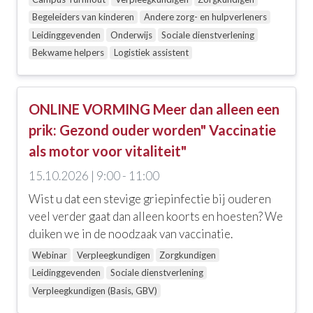
Campus Turnhout
Begeleiders van kinderen
Andere zorg- en hulpverleners
Leidinggevenden
Onderwijs
Sociale dienstverlening
Online Vorming
Bekwame helpers
Logistiek assistent
Webinar
ONLINE VORMING Meer dan alleen een
prik: Gezond ouder worden" Vaccinatie
als motor voor vitaliteit"
15.10.2026 | 9:00 - 11:00
Wist u dat een stevige griepinfectie bij ouderen
veel verder gaat dan alleen koorts en hoesten? We
duiken we in de noodzaak van vaccinatie.
Webinar
Verpleegkundigen
Zorgkundigen
Leidinggevenden
Sociale dienstverlening
Verpleegkundigen (Basis, GBV)