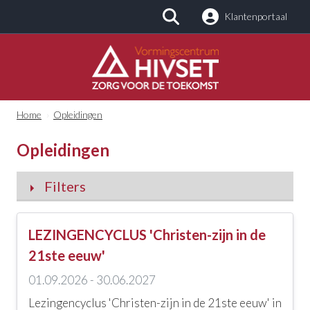
Klantenportaal
Zoeken
Home
›
Opleidingen
Opleidingen
Filters
Categorieën
LEZINGENCYCLUS 'Christen-zijn in de
Alle categorieën
21ste eeuw'
01.09.2026 - 30.06.2027
Kinderopvang en -zorg
Lezingencyclus 'Christen-zijn in de 21ste eeuw' in