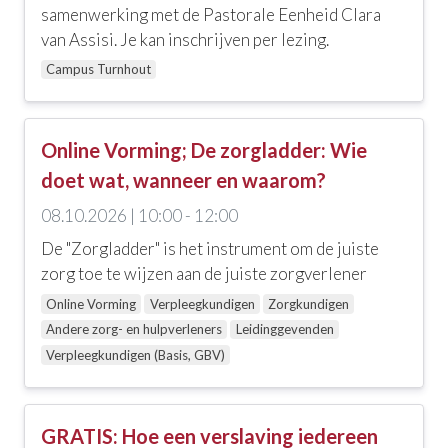
Ethiek, zingeving en religie
samenwerking met de Pastorale Eenheid Clara
van Assisi. Je kan inschrijven per lezing.
Geestelijke gezondheidszorg
Campus Turnhout
Zelfzorg en welbevinden
Communicatie, coaching, loopbaanbegeleiding en
Online Vorming; De zorgladder: Wie
leiderschap
doet wat, wanneer en waarom?
Interculturaliteit, meertaligheid en diversiteit
08.10.2026 | 10:00 - 12:00
Onderwijs
De "Zorgladder" is het instrument om de juiste
zorg toe te wijzen aan de juiste zorgverlener
Ouderenzorg
Online Vorming
Verpleegkundigen
Zorgkundigen
Zorgtechniek, wondzorg en andere skills
Andere zorg- en hulpverleners
Leidinggevenden
Verpleegkundigen (Basis, GBV)
EHBO en levensreddend handelen
Palliatieve zorgen
GRATIS: Hoe een verslaving iedereen