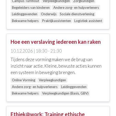
Campus Turnhout
Verpleegkundigen
Zorgkundigen
Begeleiders van kinderen
Andere zorg- en hulpverleners
Leidinggevenden
Onderwijs
Sociale dienstverlening
Bekwame helpers
Praktijkassistenten
Logistiek assistent
Hoe een verslaving iedereen kan raken
10.12.2026 | 18:30 - 21:30
Tijdens deze vorming maken we de brug van
inzicht naar actie. Kleine, bewuste acties kunnen
een systeem in beweging brengen.
Online Vorming
Verpleegkundigen
Andere zorg- en hulpverleners
Leidinggevenden
Bekwame helpers
Verpleegkundigen (Basis, GBV)
Ethiek@work: Training ethische