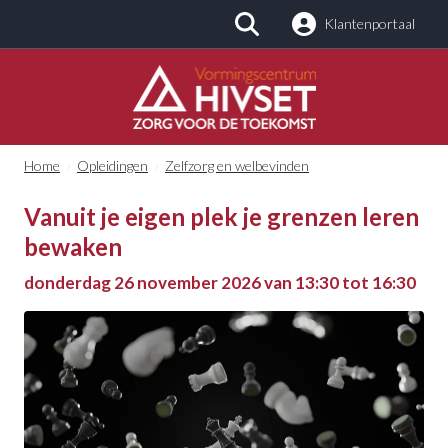
Klantenportaal
Zoeken
Home
›
Opleidingen
›
Zelfzorg en welbevinden
Vanuit je eigen plek je grenzen leren
bewaken
donderdag 26 november 2026 van 13:30 tot 16:30