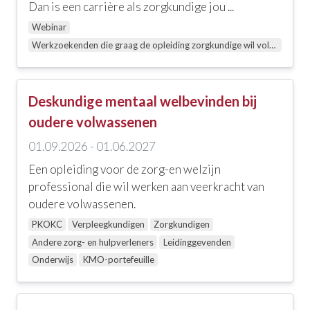
Ethiek, zingeving en religie
Dan is een carrière als zorgkundige jou ...
Webinar
Geestelijke gezondheidszorg
Werkzoekenden die graag de opleiding zorgkundige wil volgen
Zelfzorg en welbevinden
Communicatie, coaching, loopbaanbegeleiding en
Deskundige mentaal welbevinden bij
leiderschap
oudere volwassenen
Interculturaliteit, meertaligheid en diversiteit
01.09.2026 - 01.06.2027
Onderwijs
Een opleiding voor de zorg-en welzijn
professional die wil werken aan veerkracht van
Ouderenzorg
oudere volwassenen.
Zorgtechniek, wondzorg en andere skills
PKOKC
Verpleegkundigen
Zorgkundigen
Andere zorg- en hulpverleners
Leidinggevenden
EHBO en levensreddend handelen
Onderwijs
KMO-portefeuille
Palliatieve zorgen