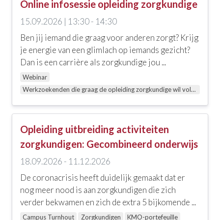
Online infosessie opleiding zorgkundige
Doelgroep
15.09.2026 | 13:30 - 14:30
Alle doelgroepen
Ben jij iemand die graag voor anderen zorgt? Krijg
je energie van een glimlach op iemands gezicht?
Andere zorg- en hulpverleners
Dan is een carrière als zorgkundige jou ...
Leidinggevenden
Webinar
Werkzoekenden die graag de opleiding zorgkundige wil volgen
Onderwijs
Sociale dienstverlening
Opleiding uitbreiding activiteiten
Verpleegkundigen
zorgkundigen: Gecombineerd onderwijs
Verpleegkundigen (Basis, GBV)
18.09.2026 - 11.12.2026
Werkzoekenden die graag de opleiding
De coronacrisis heeft duidelijk gemaakt dat er
zorgkundige wil volgen
nog meer nood is aan zorgkundigen die zich
verder bekwamen en zich de extra 5 bijkomende ...
Zorgkundigen
Campus Turnhout
Zorgkundigen
KMO-portefeuille