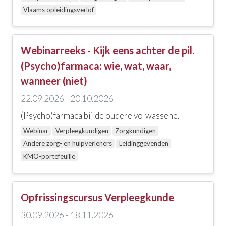
Vlaams opleidingsverlof
Locatie
Alle locaties
Webinarreeks - Kijk eens achter de pil.
Campus Turnhout
(Psycho)farmaca: wie, wat, waar,
wanneer (niet)
Online Vorming
22.09.2026 - 20.10.2026
PKOKC
(Psycho)farmaca bij de oudere volwassene.
Webinar
Webinar
Verpleegkundigen
Zorgkundigen
Andere zorg- en hulpverleners
Leidinggevenden
Andere
KMO-portefeuille
Alle opties
Opfrissingscursus Verpleegkunde
KMO-portefeuille
30.09.2026 - 18.11.2026
Vlaams opleidingsverlof