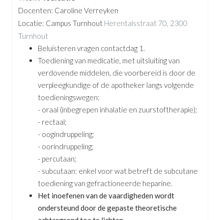
Docenten: Caroline Verreyken
Locatie: Campus Turnhout
Herentalsstraat 70, 2300
Turnhout
Beluisteren vragen contactdag 1.
Toediening van medicatie, met uitsluiting van
verdovende middelen, die voorbereid is door de
verpleegkundige of de apotheker langs volgende
toedieningswegen:
- oraal (inbegrepen inhalatie en zuurstoftherapie);
- rectaal;
- oogindruppeling;
- oorindruppeling;
- percutaan;
- subcutaan: enkel voor wat betreft de subcutane
toediening van gefractioneerde heparine.
Het inoefenen van de vaardigheden wordt
ondersteund door de gepaste theoretische
achtergrond toe te lichten.