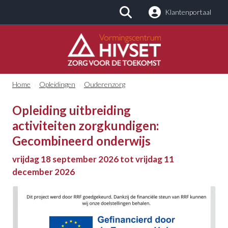
Klantenportaal
Zoeken
Home
›
Opleidingen
›
Ouderenzorg
Opleiding uitbreiding
activiteiten zorgkundigen:
Gecombineerd onderwijs
vrijdag 18 september 2026 tot vrijdag 11
december 2026