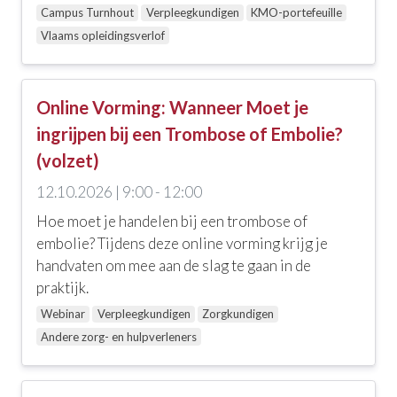
Ethiek, zingeving en religie
Campus Turnhout
Verpleegkundigen
KMO-portefeuille
Vlaams opleidingsverlof
Geestelijke gezondheidszorg
Zelfzorg en welbevinden
Online Vorming: Wanneer Moet je
Communicatie, coaching, loopbaanbegeleiding en
ingrijpen bij een Trombose of Embolie?
leiderschap
(volzet)
Interculturaliteit, meertaligheid en diversiteit
12.10.2026 | 9:00 - 12:00
Onderwijs
Hoe moet je handelen bij een trombose of
embolie? Tijdens deze online vorming krijg je
Ouderenzorg
handvaten om mee aan de slag te gaan in de
Zorgtechniek, wondzorg en andere skills
praktijk.
Webinar
Verpleegkundigen
Zorgkundigen
EHBO en levensreddend handelen
Andere zorg- en hulpverleners
Palliatieve zorgen