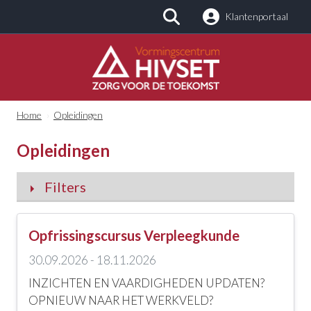
Klantenportaal
Zoeken
Home
›
Opleidingen
Opleidingen
Filters
Categorieën
Opfrissingscursus Verpleegkunde
Alle categorieën
30.09.2026 - 18.11.2026
Kinderopvang en -zorg
INZICHTEN EN VAARDIGHEDEN UPDATEN?
OPNIEUW NAAR HET WERKVELD?