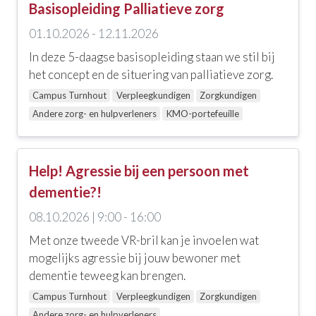
Basisopleiding Palliatieve zorg
Doelgroep
01.10.2026 - 12.11.2026
Alle doelgroepen
In deze 5-daagse basisopleiding staan we stil bij
Andere zorg- en hulpverleners
het concept en de situering van palliatieve zorg.
Campus Turnhout
Verpleegkundigen
Zorgkundigen
Begeleiders van kinderen
Andere zorg- en hulpverleners
KMO-portefeuille
Leidinggevenden
Onderwijs
Help! Agressie bij een persoon met
dementie?!
Praktijkassistenten
08.10.2026 | 9:00 - 16:00
Verpleegkundigen
Met onze tweede VR-bril kan je invoelen wat
Verpleegkundigen (Basis, GBV)
mogelijks agressie bij jouw bewoner met
dementie teweeg kan brengen.
Zorgkundigen
Campus Turnhout
Verpleegkundigen
Zorgkundigen
Andere zorg- en hulpverleners