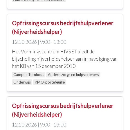
Locatie
Alle locaties
Opfrissingscursus bedrijfshulpverlener
AZ Monica Antwerpen
(Nijverheidshelper)
Campus Kortrijk
12.10.2026 | 9:00 - 13:00
Het Vormingscentrum HIVSET biedt de
Campus Turnhout
bijscholing nijverheidshelper aan in navolging van
Campus Waregem
het KB van 15 december 2010.
Campus Turnhout
Andere zorg- en hulpverleners
Care support Limburg
Onderwijs
KMO-portefeuille
CODA
deSpiegeling
Opfrissingscursus bedrijfshulpverlener
Huize Nazareth
(Nijverheidshelper)
12.10.2026 | 9:00 - 13:00
Online Vorming