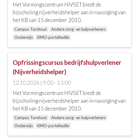
Het Vormingscentrum HIVSET biedt de
PKOKC
bijscholing nijverheidshelper aan in navolging van
het KB van 15 december 2010.
Protestantse kerk Turnhout
Campus Turnhout
Andere zorg- en hulpverleners
Sint-Pietershoek
Onderwijs
KMO-portefeuille
Villa Imagina
Webinar
Opfrissingscursus bedrijfshulpverlener
(Nijverheidshelper)
Wondcentrum te Roeselare
12.10.2026 | 9:00 - 13:00
Andere
Het Vormingscentrum HIVSET biedt de
bijscholing nijverheidshelper aan in navolging van
Alle opties
het KB van 15 december 2010.
KMO-portefeuille
Campus Turnhout
Andere zorg- en hulpverleners
Onderwijs
KMO-portefeuille
Vlaams opleidingsverlof