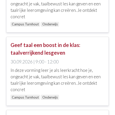
Ethiek, zingeving en religie
ongeacht je vak, taalbewust les kan geven en een
taalrijke leeromgeving kan creëren. Je ontdekt
Geestelijke gezondheidszorg
concret
Zelfzorg en welbevinden
Campus Turnhout
Onderwijs
Communicatie, coaching, loopbaanbegeleiding en
leiderschap
Geef taal een boost in de klas:
Interculturaliteit, meertaligheid en diversiteit
taalverrijkend lesgeven
Onderwijs
30.09.2026 | 9:00 - 12:00
In deze vorming leer je als leerkracht hoe je,
Ouderenzorg
ongeacht je vak, taalbewust les kan geven en een
Zorgtechniek, wondzorg en andere skills
taalrijke leeromgeving kan creëren. Je ontdekt
concret
EHBO en levensreddend handelen
Campus Turnhout
Onderwijs
Palliatieve zorgen