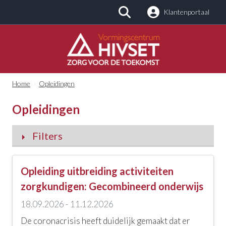
Klantenportaal
Zoeken
Home
›
Opleidingen
Opleidingen
Filters
Categorieën
Opleiding uitbreiding activiteiten
Alle categorieën
zorgkundigen: Gecombineerd onderwijs
18.09.2026 - 11.12.2026
Kinderopvang en -zorg
De coronacrisis heeft duidelijk gemaakt dat er