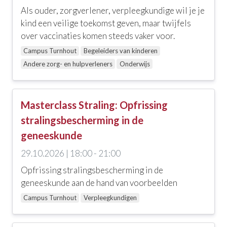
Als ouder, zorgverlener, verpleegkundige wil je je
Sint-Pietershoek
kind een veilige toekomst geven, maar twijfels
Villa Imagina
over vaccinaties komen steeds vaker voor.
Campus Turnhout
Begeleiders van kinderen
Webinar
Andere zorg- en hulpverleners
Onderwijs
Wondcentrum te Roeselare
Masterclass Straling: Opfrissing
Andere
stralingsbescherming in de
Alle opties
geneeskunde
KMO-portefeuille
29.10.2026 | 18:00 - 21:00
Opfrissing stralingsbescherming in de
Vlaams opleidingsverlof
geneeskunde aan de hand van voorbeelden
Campus Turnhout
Verpleegkundigen