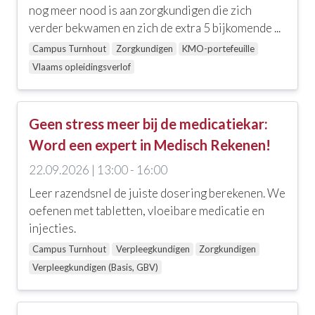
Ethiek, zingeving en religie
nog meer nood is aan zorgkundigen die zich
verder bekwamen en zich de extra 5 bijkomende ...
Geestelijke gezondheidszorg
Campus Turnhout
Zorgkundigen
KMO-portefeuille
Zelfzorg en welbevinden
Vlaams opleidingsverlof
Communicatie, coaching, loopbaanbegeleiding en
leiderschap
Geen stress meer bij de medicatiekar:
Interculturaliteit, meertaligheid en diversiteit
Word een expert in Medisch Rekenen!
Onderwijs
22.09.2026 | 13:00 - 16:00
Leer razendsnel de juiste dosering berekenen. We
Ouderenzorg
oefenen met tabletten, vloeibare medicatie en
Zorgtechniek, wondzorg en andere skills
injecties.
Campus Turnhout
Verpleegkundigen
Zorgkundigen
EHBO en levensreddend handelen
Verpleegkundigen (Basis, GBV)
Palliatieve zorgen