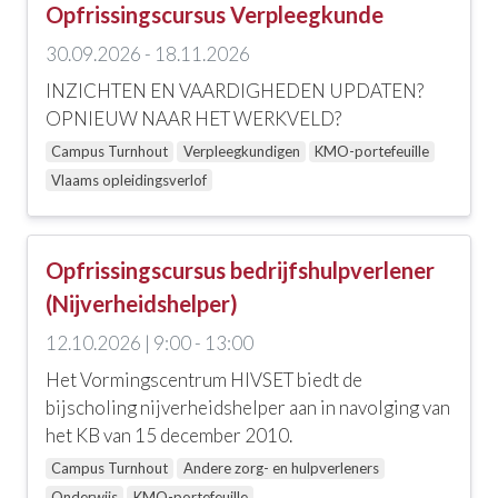
Opfrissingscursus Verpleegkunde
Doelgroep
30.09.2026 - 18.11.2026
Alle doelgroepen
INZICHTEN EN VAARDIGHEDEN UPDATEN?
Andere zorg- en hulpverleners
OPNIEUW NAAR HET WERKVELD?
Campus Turnhout
Verpleegkundigen
KMO-portefeuille
Begeleiders van kinderen
Vlaams opleidingsverlof
Onderwijs
Verpleegkundigen
Opfrissingscursus bedrijfshulpverlener
Verpleegkundigen (Basis, GBV)
(Nijverheidshelper)
12.10.2026 | 9:00 - 13:00
Zorgkundigen
Het Vormingscentrum HIVSET biedt de
bijscholing nijverheidshelper aan in navolging van
Locatie
het KB van 15 december 2010.
Alle locaties
Campus Turnhout
Andere zorg- en hulpverleners
Onderwijs
KMO-portefeuille