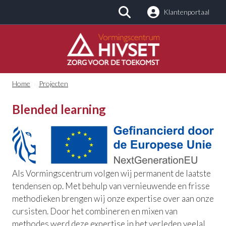
Klantenportaal
Zoeken
Home
›
Projecten
Blended learning
Als Vormingscentrum volgen wij permanent de laatste
tendensen op. Met behulp van vernieuwende en frisse
methodieken brengen wij onze expertise over aan onze
cursisten. Door het combineren en mixen van
methodes werd deze expertise in het verleden veelal