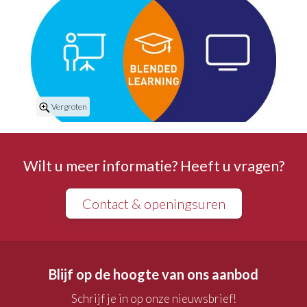
Vergroten
Wilt u meer informatie? Heeft u vragen?
Contact & openingsuren
Blijf op de hoogte van ons aanbod
Schrijf je in op onze nieuwsbrief!