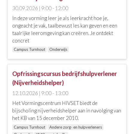
Doelgroep
30.09.2026 | 9:00 - 12:00
In deze vorming leer je als leerkracht hoe je,
Alle doelgroepen
ongeacht je vak, taalbewust les kan geven en een
Andere zorg- en hulpverleners
taalrijke leeromgeving kan creëren. Je ontdekt
concret
Onderwijs
Campus Turnhout
Onderwijs
Locatie
Opfrissingscursus bedrijfshulpverlener
Alle locaties
(Nijverheidshelper)
Campus Turnhout
12.10.2026 | 9:00 - 13:00
Het Vormingscentrum HIVSET biedt de
Andere
bijscholing nijverheidshelper aan in navolging van
het KB van 15 december 2010.
Alle opties
Campus Turnhout
Andere zorg- en hulpverleners
KMO-portefeuille