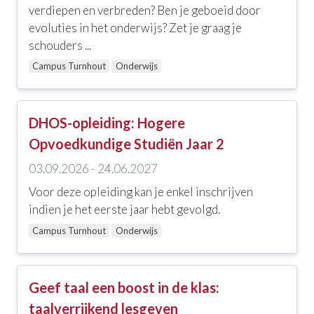
Ethiek, zingeving en religie
verdiepen en verbreden? Ben je geboeid door
evoluties in het onderwijs? Zet je graag je
Geestelijke gezondheidszorg
schouders ...
Zelfzorg en welbevinden
Campus Turnhout
Onderwijs
Communicatie, coaching, loopbaanbegeleiding en
leiderschap
DHOS-opleiding: Hogere
Interculturaliteit, meertaligheid en diversiteit
Opvoedkundige Studiën Jaar 2
Onderwijs
03.09.2026 - 24.06.2027
Voor deze opleiding kan je enkel inschrijven
Ouderenzorg
indien je het eerste jaar hebt gevolgd.
Zorgtechniek, wondzorg en andere skills
Campus Turnhout
Onderwijs
EHBO en levensreddend handelen
Palliatieve zorgen
Geef taal een boost in de klas:
taalverrijkend lesgeven