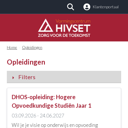
Klantenportaal
Zoeken
Home
›
Opleidingen
Opleidingen
Filters
Categorieën
DHOS-opleiding: Hogere
Alle categorieën
Opvoedkundige Studiën Jaar 1
03.09.2026 - 24.06.2027
Kinderopvang en -zorg
Wil je je visie op onderwijs en opvoeding