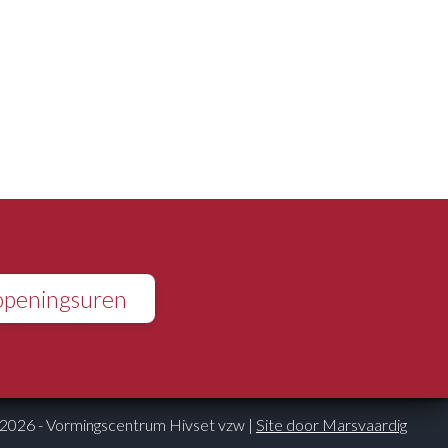
openingsuren
2026 - Vormingscentrum Hivset vzw
|
Site door Marsvaardig