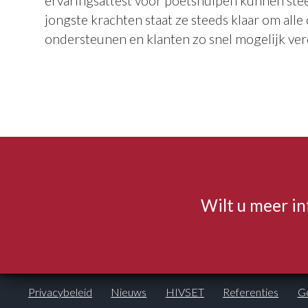
ervaringsattest voor poetshulpen kunnen steed
jongste krachten staat ze steeds klaar om alle 
ondersteunen en klanten zo snel mogelijk ver
Wilt u meer i
Privacybeleid
Nieuws
HIVSET
Referenties
Ge