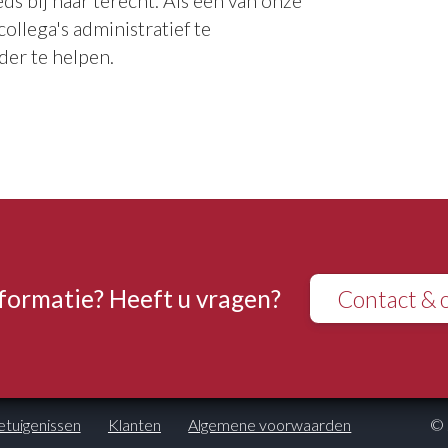
s bij haar terecht. Als één van onze
collega's administratief te
der te helpen.
nformatie? Heeft u vragen?
Contact & 
tuigenissen
Klanten
Algemene voorwaarden
© 