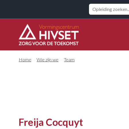
Zoeken
Home
›
Wie zijn we
›
Team
Freija Cocquyt