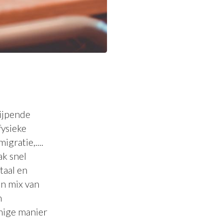
rijpende
fysieke
igratie,....
ak snel
taal en
en mix van
n
enige manier