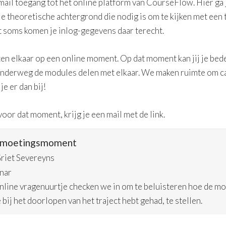
a mail toegang tot het online platform van CourseFlow. Hier ga 
alle theoretische achtergrond die nodig is om te kijken met een
 soms komen je inlog-gegevens daar terecht.
 elkaar op een online moment. Op dat moment kan jij je bedenk
nderweg de modules delen met elkaar. We maken ruimte om c
je er dan bij!
oor dat moment, krijg je een mail met de link.
ntmoetingsmoment
riet Severeyns
nar
online vragenuurtje checken we in om te beluisteren hoe de m
 bij het doorlopen van het traject hebt gehad, te stellen.