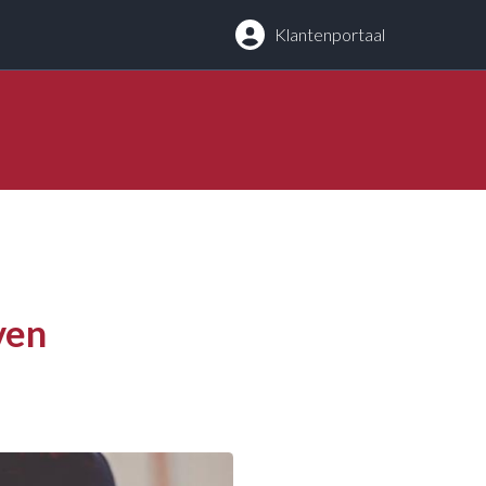
g
Klantenportaal
ven