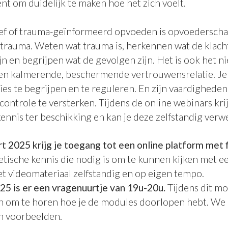
ent om duidelijk te maken hoe het zich voelt.
ef of trauma-geïnformeerd opvoeden is opvoederscha
 trauma. Weten wat trauma is, herkennen wat de klach
 en begrijpen wat de gevolgen zijn. Het is ook het ni
n kalmerende, beschermende vertrouwensrelatie. Je 
ies te begrijpen en te reguleren. En zijn vaardigheden
controle te versterken. Tijdens de online webinars krij
ennis ter beschikking en kan je deze zelfstandig verw
t 2025 krijg je toegang tot een online platform met 
etische kennis die nodig is om te kunnen kijken met e
et videomateriaal zelfstandig en op eigen tempo.
025 is er een vragenuurtje van 19u-20u.
Tijdens dit 
 om te horen hoe je de modules doorlopen hebt. We 
n voorbeelden.