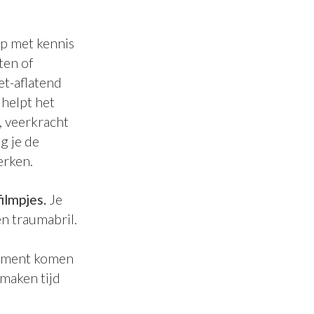
p met kennis
ten of
et-aflatend
helpt het
, veerkracht
g je de
erken.
filmpjes.
Je
en traumabril.
moment komen
maken tijd