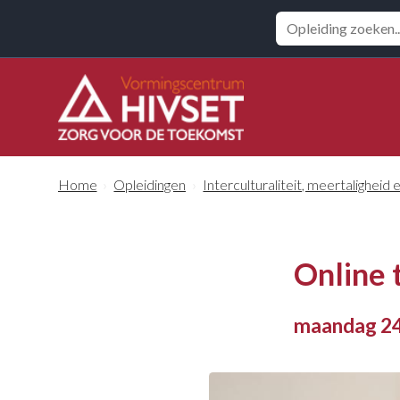
Zoeken
Home
›
Opleidingen
›
Interculturaliteit, meertaligheid e
Online 
maandag 24