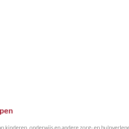
epen
an kinderen, onderwijs en andere zorg- en hulpverlen