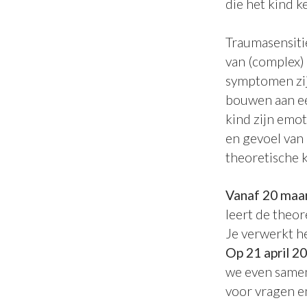
die het kind k
Traumasensiti
van (complex)
symptomen zijn
bouwen aan ee
kind zijn emot
en gevoel van 
theoretische k
Vanaf 20 maar
leert de theor
Je verwerkt h
Op 21 april 2
we even samen
voor vragen e