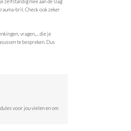
je zelfstandig mee aan de slag
 trauma-bril. Check ook zeker
ingen, vragen,... die je
asussen te bespreken. Dus
odules voor jou vielen en om