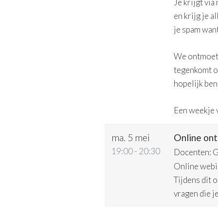
Je krijgt vi
en krijg je 
je spam want
We ontmoeten
tegenkomt o
hopelijk ben 
Een weekje v
ma. 5 mei
Online o
19:00 - 20:30
Docenten: G
Online webi
Tijdens dit 
vragen die je