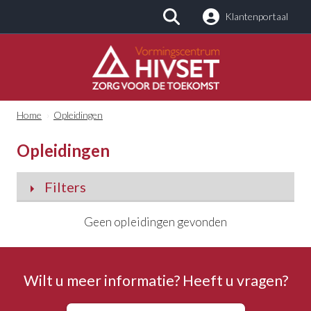
Klantenportaal
Zoeken
Home
›
Opleidingen
Opleidingen
Filters
Categorieën
Geen opleidingen gevonden
Alle categorieën
Wilt u meer informatie? Heeft u vragen?
Kinderopvang en -zorg