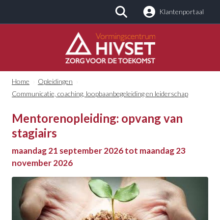
Klantenportaal
Zoeken
Home
›
Opleidingen
›
Communicatie, coaching, loopbaanbegeleiding en leiderschap
Mentorenopleiding: opvang van
stagiairs
maandag 21 september 2026 tot maandag 23
november 2026