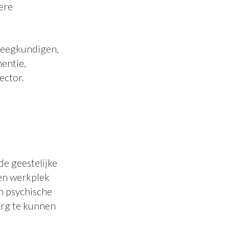
ere
pleegkundigen,
entie,
ector.
de geestelijke
en werkplek
n psychische
org te kunnen