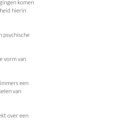
dagingen komen
dheid hierin
n psychische
ere vorm van
s immers een
kelen van
ekt over een