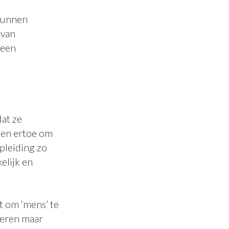
 kunnen
 van
 een
at ze
nen ertoe om
pleiding zo
elijk en
t om ‘mens’ te
deren maar