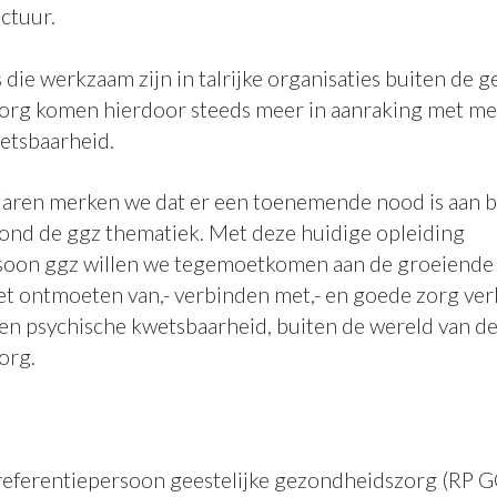
uctuur.
die werkzaam zijn in talrijke organisaties buiten de ge
org komen hierdoor steeds meer in aanraking met m
etsbaarheid.
aren merken we dat er een toenemende nood is aan bi
rond de ggz thematiek. Met deze huidige opleiding
soon ggz willen we tegemoetkomen aan de groeiende 
het ontmoeten van,- verbinden met,- en goede zorg ve
n psychische kwetsbaarheid, buiten de wereld van de 
org.
referentiepersoon geestelijke gezondheidszorg (RP GG