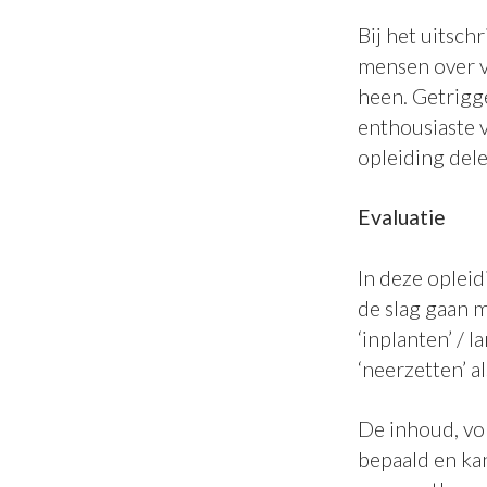
Bij het uitsc
mensen over v
heen. Getrigge
enthousiaste v
opleiding del
Evaluatie
In deze opleid
de slag gaan m
‘inplanten’ / 
‘neerzetten’ 
De inhoud, vo
bepaald en kan