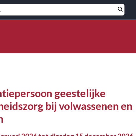
Opleidin
zoeken
tiepersoon geestelijke
eidszorg bij volwassenen en
n
januari 2026 tot dinsdag 15 december 2026