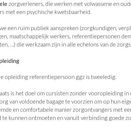
ele
zorgverleners, die werken met volwassene en oud
rs met een psychische kwetsbaarheid.
n we een ruim publiek aanspreken (zorgkundigen, ver
n, maatschappelijk werkers, referentiepersonen dem
n, …) die werkzaam zijn in alle echelons van de zorgs
pleiding
de opleiding referentiepersoon ggz is tweeledig.
laats is het doel om cursisten zonder vooropleiding in 
rg van voldoende bagage te voorzien om op hun eig
emde en comfortabele manier zorgontvangers met ee
 te kunnen ontmoeten en vanuit verbinding goede z