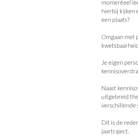
momenteel lee
hierbij kijken
een plaats?
Omgaan met ps
kwetsbaarheid 
Je eigen perso
kennisoverdra
Naast kenniso
uitgebreid the
verschillende s
Dit is de rede
jaartraject.