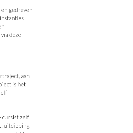
e en gedreven
instanties
en
 via deze
rtraject, aan
ject is het
elf
cursist zelf
, uitdieping