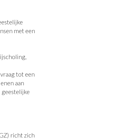
estelijke
ensen met een
jscholing,
vraag tot een
rlenen aan
geestelijke
Z) richt zich