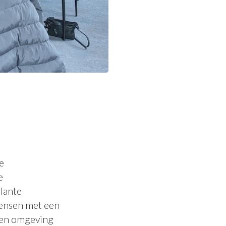
ke
e
ulante
mensen met een
igen omgeving