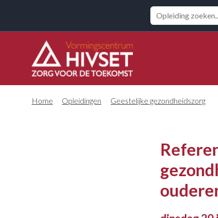
Zoeken
Home
›
Opleidingen
›
Geestelijke gezondheidszorg
Referen
gezondh
oudere
dinsdag 20 