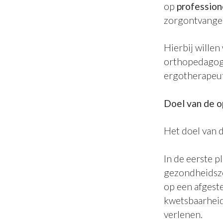
op
profession
zorgontvange
Hierbij wille
orthopedagoge
ergotherapeute
Doel van de o
Het doel van 
In de eerste p
gezondheidszo
op een afgest
kwetsbaarheid
verlenen.