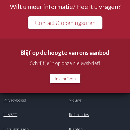
Leidinggevenden
Wilt u meer informatie? Heeft u vragen?
Logistiek assistent
Contact & openingsuren
Onderwijs
Praktijkassistenten
Blijf op de hoogte van ons aanbod
Sociale dienstverlening
Schrijf je in op onze nieuwsbrief!
Verpleegkundigen
Verpleegkundigen (Basis, GBV)
Inschrijven
Werkzoekenden die graag de opleiding
zorgkundige wil volgen
Privacybeleid
Nieuws
Zorgkundigen
HIVSET
Referenties
Locatie
Getuigenissen
Klanten