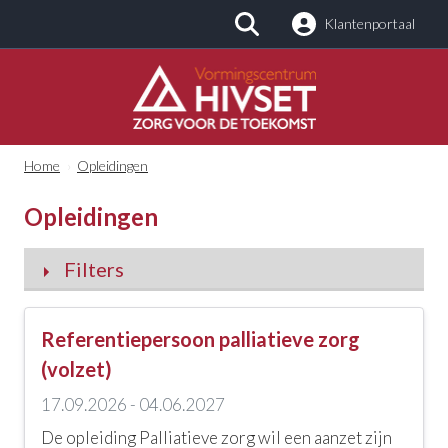
Klantenportaal
Zoeken
Home
›
Opleidingen
Opleidingen
Filters
Categorieën
Referentiepersoon palliatieve zorg
Alle categorieën
(volzet)
17.09.2026 - 04.06.2027
Geestelijke gezondheidszorg
De opleiding Palliatieve zorg wil een aanzet zijn