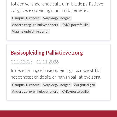
Communicatie, coaching, loopbaanbegeleiding en
tot een veranderende cultuur m.b.t. de palliatieve
leiderschap
zorg. Deze opleiding sluit aan bij enkele ...
Ouderenzorg
Campus Turnhout
Verpleegkundigen
Andere zorg- en hulpverleners
KMO-portefeuille
Zorgtechniek, wondzorg en andere skills
Vlaams opleidingsverlof
EHBO en levensreddend handelen
Palliatieve zorgen
Basisopleiding Palliatieve zorg
01.10.2026 - 12.11.2026
Doelgroep
In deze 5-daagse basisopleiding staan we stil bij
het concept en de situering van palliatieve zorg.
Alle doelgroepen
Campus Turnhout
Verpleegkundigen
Zorgkundigen
Andere zorg- en hulpverleners
Andere zorg- en hulpverleners
KMO-portefeuille
Begeleiders van kinderen
Bekwame helpers